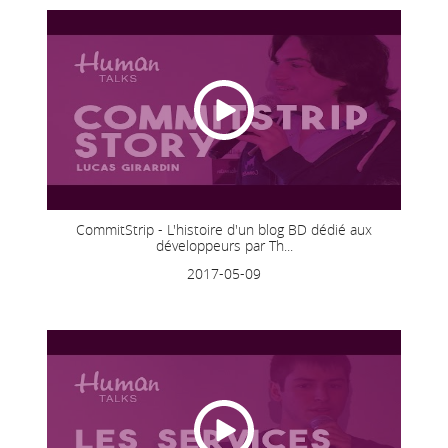
CommitStrip - L'histoire d'un blog BD dédié aux
développeurs par Th...
2017-05-09