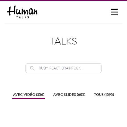
☰
PROPOSER UN TALK
SE CONNECTER
TALKS
PARTICIPER
AVEC VIDÉO (356)
AVEC SLIDES (605)
TOUS (1595)