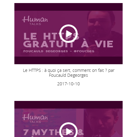
Le HTTPS : à quoi ça sert, comment on fait ? par
Foucauld Degeorges
2017-10-10