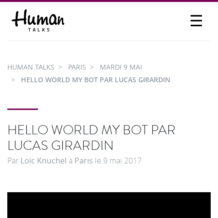
☰
PROPOSER UN TALK
SE CONNECTER
HUMAN TALKS
PARIS
MARDI 9 MAI
PARTICIPER
HELLO WORLD MY BOT PAR LUCAS GIRARDIN
HELLO WORLD MY BOT PAR
LUCAS GIRARDIN
Par
Loïc Knuchel
à
Paris
le
9 mai 2017