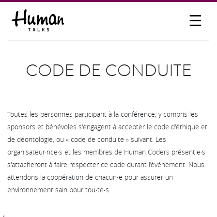
☰
PROPOSER UN TALK
SE CONNECTER
CODE DE CONDUITE
PARTICIPER
Toutes les personnes participant à la conférence, y compris les
sponsors et bénévoles s'engagent à accepter le code d'éthique et
de déontologie, ou « code de conduite » suivant. Les
organisateur·rice·s et les membres de Human Coders présent·e·s
s'attacheront à faire respecter ce code durant l’événement. Nous
attendons la coopération de chacun‧e pour assurer un
environnement sain pour tou‧te‧s.