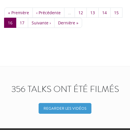
« Première
‹ Précédente
…
12
13
14
15
16
17
Suivante ›
Dernière »
356 TALKS ONT ÉTÉ FILMÉS
REGARDER LES VIDÉOS