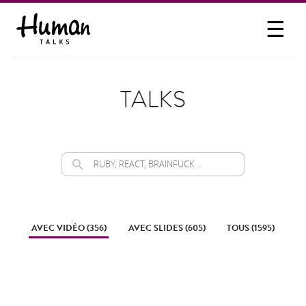
☰
PROPOSER UN TALK
SE CONNECTER
TALKS
PARTICIPER
AVEC VIDÉO (356)
AVEC SLIDES (605)
TOUS (1595)