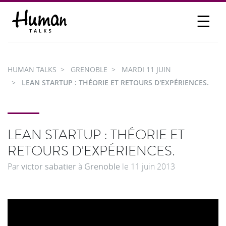
☰
PROPOSER UN TALK
SE CONNECTER
HUMAN TALKS
GRENOBLE
MARDI 11 JUIN
PARTICIPER
LEAN STARTUP : THÉORIE ET RETOURS D'EXPÉRIENCES.
LEAN STARTUP : THÉORIE ET
RETOURS D'EXPÉRIENCES.
Par
victor sabatier
à
Grenoble
le
11 juin 2013