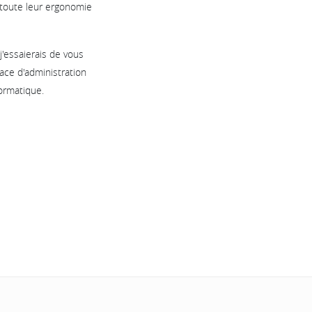
 toute leur ergonomie
'essaierais de vous
ace d'administration
formatique.