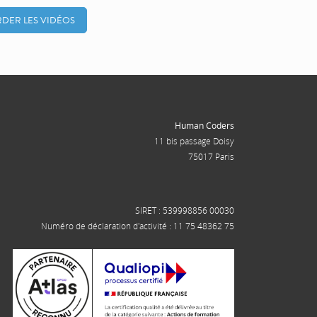
DER LES VIDÉOS
Human Coders
11 bis passage Doisy
75017 Paris
SIRET : 539998856 00030
Numéro de déclaration d'activité : 11 75 48362 75