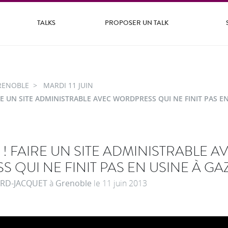
TALKS
PROPOSER UN TALK
RENOBLE
MARDI 11 JUIN
IRE UN SITE ADMINISTRABLE AVEC WORDPRESS QUI NE FINIT PAS E
 ! FAIRE UN SITE ADMINISTRABLE A
 QUI NE FINIT PAS EN USINE À GA
RD-JACQUET
à
Grenoble
le
11 juin 2013