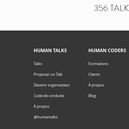
356 TAL
HUMAN TALKS
HUMAN CODERS
Talks
Formations
Proposer un Talk
Clients
Devenir organisateur
À propos
Code de conduite
Blog
À propos
@humantalks