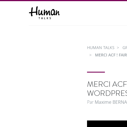
HUMAN TALKS
G
MERCI ACF ! FA
MERCI ACF
WORDPRESS
Par
Maxime BERNA