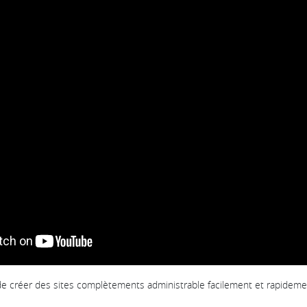
 créer des sites complètements administrable facilement et rapideme