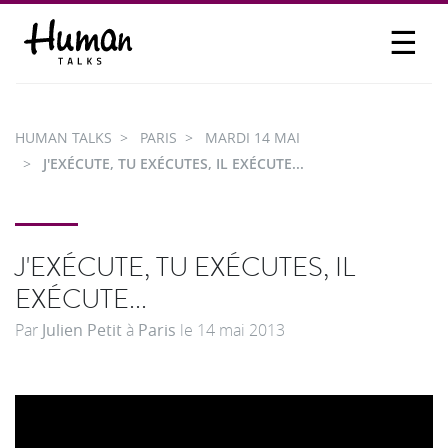
☰
PROPOSER UN TALK
SE CONNECTER
HUMAN TALKS
PARIS
MARDI 14 MAI
PARTICIPER
J'EXÉCUTE, TU EXÉCUTES, IL EXÉCUTE...
J'EXÉCUTE, TU EXÉCUTES, IL
EXÉCUTE...
Par
Julien Petit
à
Paris
le
14 mai 2013