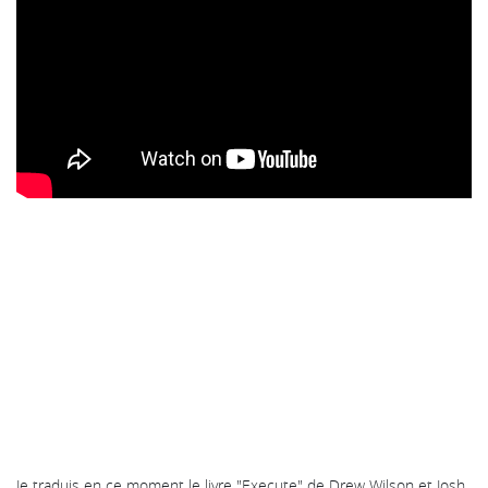
Je traduis en ce moment le livre "Execute" de Drew Wilson et Josh