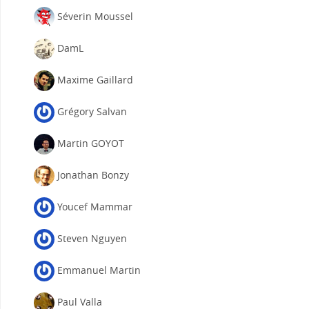
Séverin Moussel
DamL
Maxime Gaillard
Grégory Salvan
Martin GOYOT
Jonathan Bonzy
Youcef Mammar
Steven Nguyen
Emmanuel Martin
Paul Valla