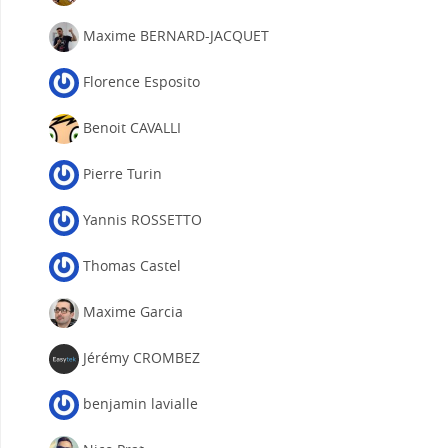
Maxime BERNARD-JACQUET
Florence Esposito
Benoit CAVALLI
Pierre Turin
Yannis ROSSETTO
Thomas Castel
Maxime Garcia
Jérémy CROMBEZ
benjamin lavialle