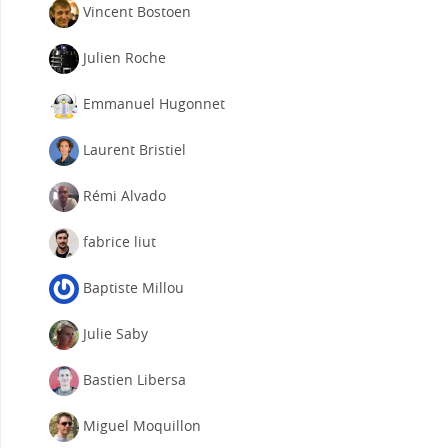
Vincent Bostoen
Julien Roche
Emmanuel Hugonnet
Laurent Bristiel
Rémi Alvado
fabrice liut
Baptiste Millou
Julie Saby
Bastien Libersa
Miguel Moquillon