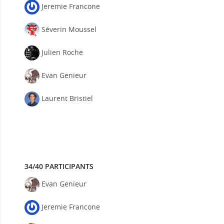
Jeremie Francone
Séverin Moussel
Julien Roche
Evan Genieur
Laurent Bristiel
34/40 PARTICIPANTS
Evan Genieur
Jeremie Francone