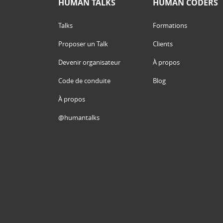
HUMAN TALKS
HUMAN CODERS
Talks
Formations
Proposer un Talk
Clients
Devenir organisateur
À propos
Code de conduite
Blog
À propos
@humantalks