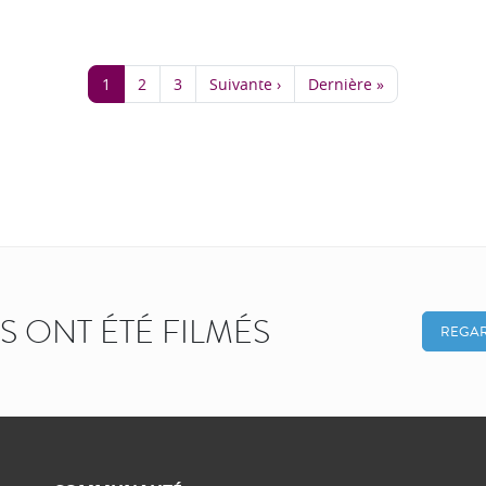
1
2
3
Suivante ›
Dernière »
KS ONT ÉTÉ FILMÉS
REGAR