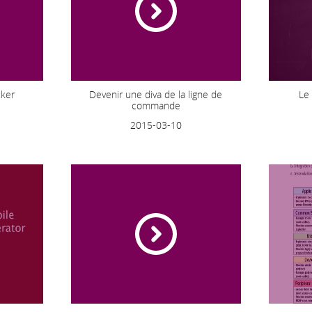
cker
Devenir une diva de la ligne de
Le 
commande
2015-03-10