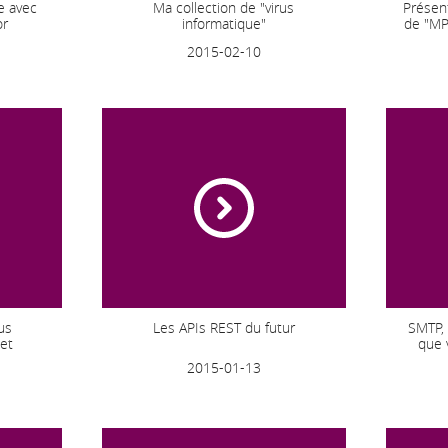
e avec
Ma collection de "virus
Présent
or
informatique"
de "MP
2015-02-10
us
Les APIs REST du futur
SMTP, 
et
que 
2015-01-13