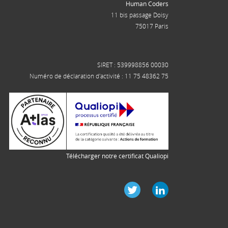
Human Coders
11 bis passage Doisy
75017 Paris
SIRET : 539998856 00030
Numéro de déclaration d'activité : 11 75 48362 75
Télécharger notre certificat Qualiopi