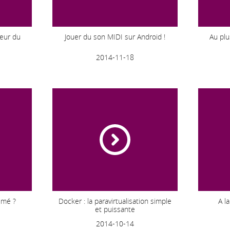
ieur du
Jouer du son MIDI sur Android !
Au plu
2014-11-18
aimé ?
Docker : la paravirtualisation simple
A l
et puissante
2014-10-14