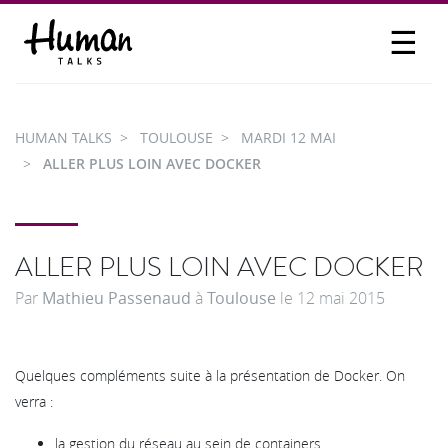
☰
PROPOSER UN TALK
SE CONNECTER
HUMAN TALKS
TOULOUSE
MARDI 12 MAI
PARTICIPER
ALLER PLUS LOIN AVEC DOCKER
ALLER PLUS LOIN AVEC DOCKER
Par
Mathieu Passenaud
à
Toulouse
le
12 mai 2015
Quelques compléments suite à la présentation de Docker. On
verra :
la gestion du réseau au sein de containers