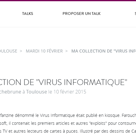
TALKS
PROPOSER UN TALK
OULOUSE
MARDI 10 FÉVRIER
MA COLLECTION DE "VIRUS IN
TION DE "VIRUS INFORMATIQUE"
ochebrune
à
Toulouse
le
10 février 2015
 fanzine dénommé le Virus Informatique était publié en kiosque. Faro
oft, il contenait les premiers articles et autres "exploits" pour contour
 TV et autres lecteurs de cartes à puces. Illustré par des dessins de Car