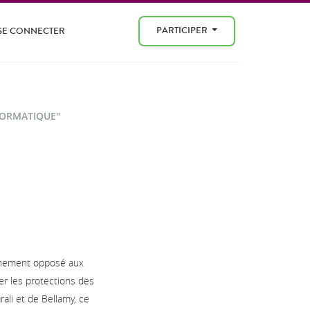
PARTICIPER
SE CONNECTER
FORMATIQUE"
uchement opposé aux
ner les protections des
ali et de Bellamy, ce