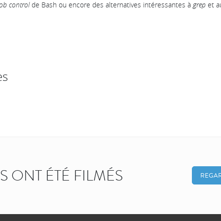
job control
de Bash ou encore des alternatives intéressantes à
grep
et a
es
KS ONT ÉTÉ FILMÉS
REGAR