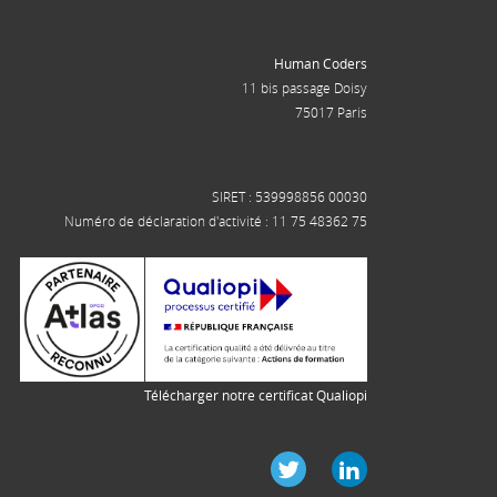
Human Coders
11 bis passage Doisy
75017 Paris
SIRET : 539998856 00030
Numéro de déclaration d'activité : 11 75 48362 75
Télécharger notre certificat Qualiopi