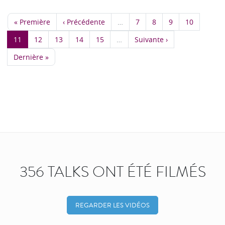
« Première
‹ Précédente
…
7
8
9
10
11
12
13
14
15
…
Suivante ›
Dernière »
356 TALKS ONT ÉTÉ FILMÉS
REGARDER LES VIDÉOS