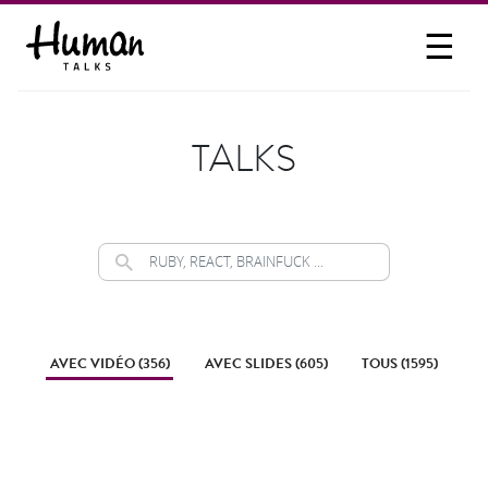
☰
PROPOSER UN TALK
SE CONNECTER
TALKS
PARTICIPER
AVEC VIDÉO (356)
AVEC SLIDES (605)
TOUS (1595)