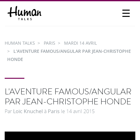
☰
PROPOSER UN TALK
SE CONNECTER
HUMAN TALKS
PARIS
MARDI 14 AVRIL
PARTICIPER
L'AVENTURE FAMOUS/ANGULAR PAR JEAN-CHRISTOPHE
HONDE
L'AVENTURE FAMOUS/ANGULAR
PAR JEAN-CHRISTOPHE HONDE
Par
Loïc Knuchel
à
Paris
le
14 avril 2015