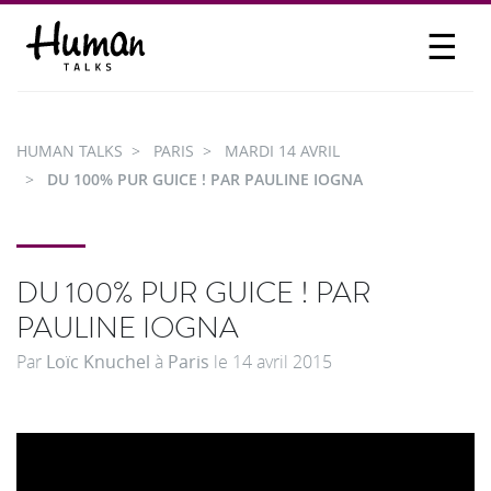
☰
PROPOSER UN TALK
SE CONNECTER
HUMAN TALKS
PARIS
MARDI 14 AVRIL
PARTICIPER
DU 100% PUR GUICE ! PAR PAULINE IOGNA
DU 100% PUR GUICE ! PAR
PAULINE IOGNA
Par
Loïc Knuchel
à
Paris
le
14 avril 2015