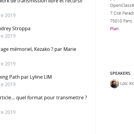
k de transmission libre et récursif
OpenClass
7 Cité Paradi
re 2019
75010 Paris
udrey Stroppa
Plan
re 2019
rage mémoriel, Kezako ? par Marie
re 2019
SPEAKERS
ning Path par Lyline LIM
Loïc K
re 2019
article… quel format pour transmettre ?
re 2019