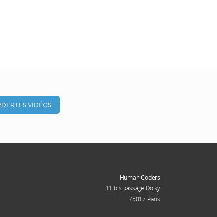
DER LES VIDÉOS
Human Coders
11 bis passage Doisy
75017 Paris