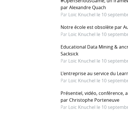
#OpenSeriousGame, un framewor
par Alexandre Quach
Par
Loïc Knuchel le 10 septemb
Notre école est obsolète par A
Par
Loïc Knuchel le 10 septemb
Educational Data Mining & anc
Sacksick
Par
Loïc Knuchel le 10 septemb
L'entreprise au service du Lear
Par
Loïc Knuchel le 10 septemb
Présentiel, vidéo, conférence, 
par Christophe Porteneuve
Par
Loïc Knuchel le 10 septemb