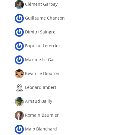
Clément Garbay
Guillaume Chanson
Dimitri Saingre
Baptiste Leterrier
Maxime Le Gac
Kévin Le Diouron
Leonard Imbert
Arnaud Bailly
Romain Baumier
Malo Blanchard