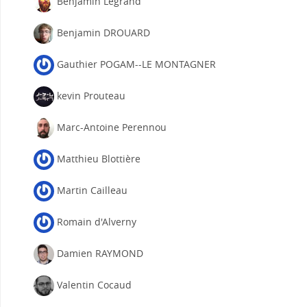
Benjamin Legrand
Benjamin DROUARD
Gauthier POGAM--LE MONTAGNER
kevin Prouteau
Marc-Antoine Perennou
Matthieu Blottière
Martin Cailleau
Romain d'Alverny
Damien RAYMOND
Valentin Cocaud