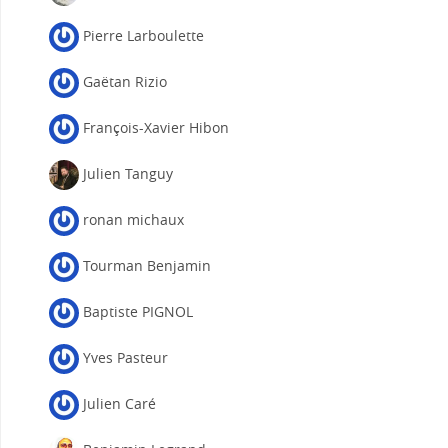
Pierre Larboulette
Gaëtan Rizio
François-Xavier Hibon
Julien Tanguy
ronan michaux
Tourman Benjamin
Baptiste PIGNOL
Yves Pasteur
Julien Caré