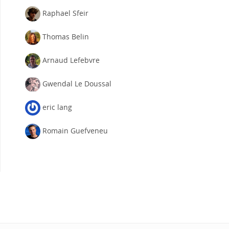
Raphael Sfeir
Thomas Belin
Arnaud Lefebvre
Gwendal Le Doussal
eric lang
Romain Guefveneu