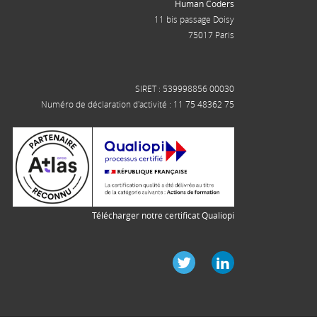
Human Coders
11 bis passage Doisy
75017 Paris
SIRET : 539998856 00030
Numéro de déclaration d'activité : 11 75 48362 75
Télécharger notre certificat Qualiopi