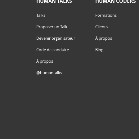
HUMAN TALKS
HUMAN CODERS
Talks
Formations
Proposer un Talk
Clients
Devenir organisateur
À propos
Code de conduite
Blog
À propos
@humantalks