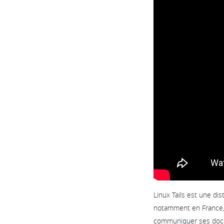
Linux Tails est une di
notamment en France, 
communiquer ses docume