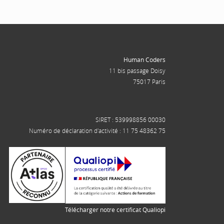
Human Coders
11 bis passage Doisy
75017 Paris
SIRET : 539998856 00030
Numéro de déclaration d'activité : 11 75 48362 75
Télécharger notre certificat Qualiopi