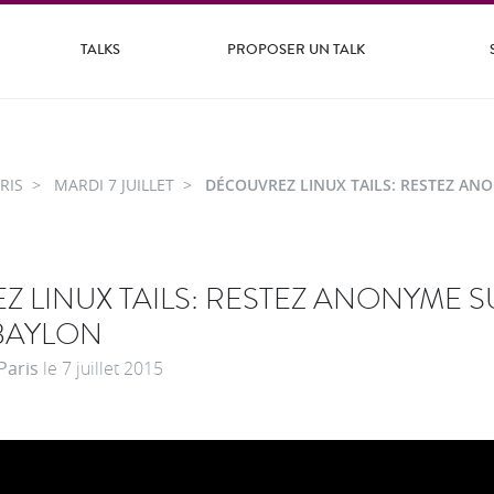
TALKS
PROPOSER UN TALK
RIS
MARDI 7 JUILLET
DÉCOUVREZ LINUX TAILS: RESTEZ AN
 LINUX TAILS: RESTEZ ANONYME S
BAYLON
Paris
le
7 juillet 2015