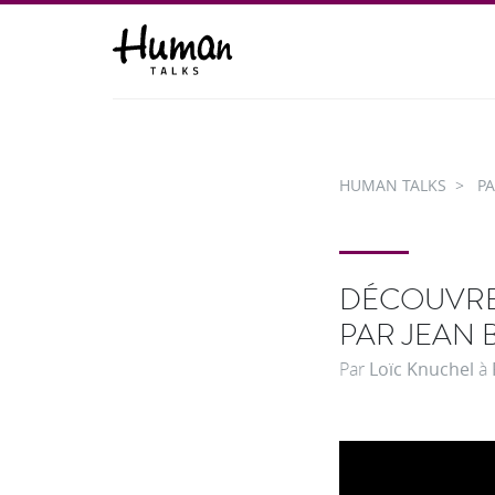
HUMAN TALKS
PA
DÉCOUVREZ
PAR JEAN 
Par
Loïc Knuchel
à