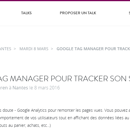
TALKS
PROPOSER UN TALK
ANTES
MARDI 8 MARS
GOOGLE TAG MANAGER POUR TRACKE
AG MANAGER POUR TRACKER SON S
dren
à
Nantes
le
8 mars 2016
ns doute - Google Analytics pour remonter les pages vues. Vous pouvez all
omportement de vos utilisateurs tout en affichant des données liées 
uts au panier, achats, etc...)