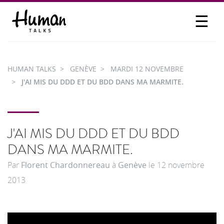
☰
PROPOSER UN TALK
SE CONNECTER
HUMAN TALKS
GENÈVE
MARDI 12 NOVEMBRE
PARTICIPER
J'AI MIS DU DDD ET DU BDD DANS MA MARMITE.
J'AI MIS DU DDD ET DU BDD
DANS MA MARMITE.
Par
Florent Chardonnereau
à
Genève
le
12 novembre
2013