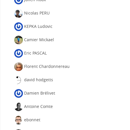
Nicolas PERU
KEPKA Ludovic
Camier Mickael
Eric PASCAL
Florent Chardonnereau
david hodgetts
Damien Brélivet
Antoine Comte
ebonnet