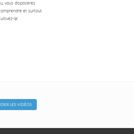
du, vous disposerez
, comprendre et surtout
ltivez-la!
DER LES VIDÉOS