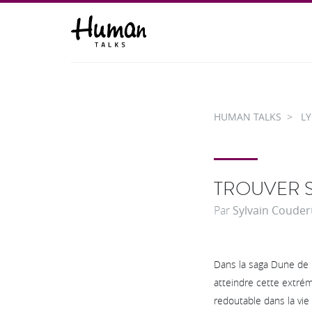
HUMAN TALKS
L
TROUVER SA
Par
Sylvain Couder
Dans la saga Dune de F
atteindre cette extrém
redoutable dans la vie 