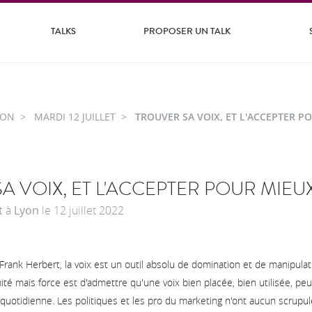
TALKS
PROPOSER UN TALK
YON
MARDI 12 JUILLET
TROUVER SA VOIX, ET L'ACCEPTER PO
 VOIX, ET L'ACCEPTER POUR MIEUX 
t
à
Lyon
le
12 juillet 2022
rank Herbert, la voix est un outil absolu de domination et de manipulat
ité mais force est d'admettre qu'une voix bien placée, bien utilisée, pe
quotidienne. Les politiques et les pro du marketing n'ont aucun scrupule 