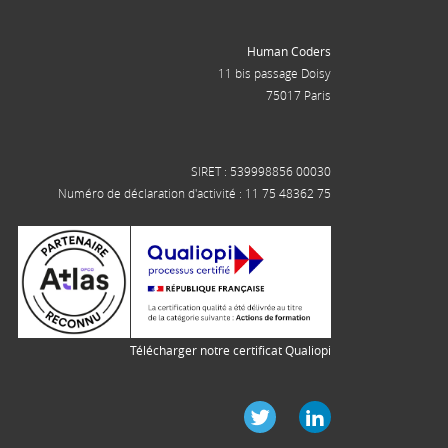
Human Coders
11 bis passage Doisy
75017 Paris
SIRET : 539998856 00030
Numéro de déclaration d'activité : 11 75 48362 75
Télécharger notre certificat Qualiopi