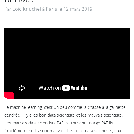
Par
Loïc Knuchel
à
Paris
le
12 mars 2019
Le machine learning, c'est un peu comme la chasse à la galinette
cendrée : il y a les bon data scientists et les mauvais scientists.
Les mauvais data scientists PAF ils trouvent un algo PAF ils
l'implémentent. Ils sont mauvais. Les bons data scientists, eux :