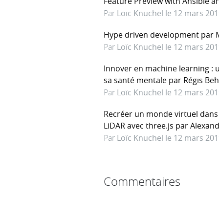
Feature Preview with Ansible a
Par
Loïc Knuchel le 12 mars 20
Hype driven development par
Par
Loïc Knuchel le 12 mars 20
Innover en machine learning :
sa santé mentale par Régis B
Par
Loïc Knuchel le 12 mars 20
Recréer un monde virtuel dans
LiDAR avec three.js par Alexan
Par
Loïc Knuchel le 12 mars 20
Commentaires