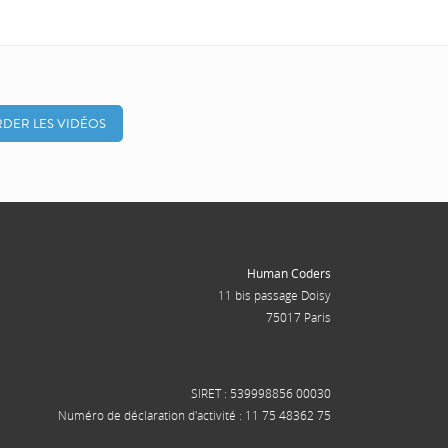
DER LES VIDÉOS
Human Coders
11 bis passage Doisy
75017 Paris
SIRET : 539998856 00030
Numéro de déclaration d'activité : 11 75 48362 75