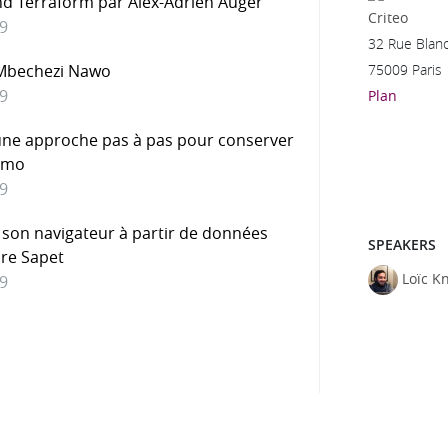
nd Terraform par Alex-Adrien Auger
Criteo
19
32 Rue Blan
75009 Paris
 Mbechezi Nawo
19
Plan
 une approche pas à pas pour conserver
ehmo
19
 son navigateur à partir de données
SPEAKERS
dre Sapet
Loïc K
19