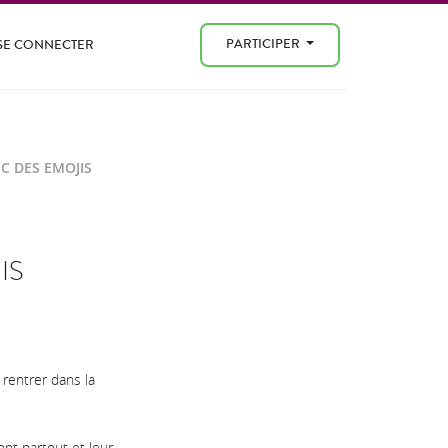
PARTICIPER
SE CONNECTER
 DES EMOJIS
IS
rentrer dans la
nt partout et leur