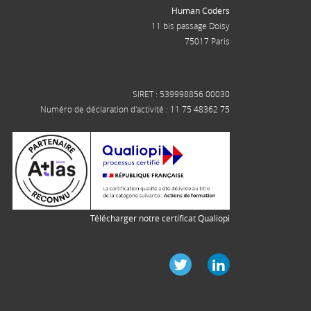
Human Coders
11 bis passage Doisy
75017 Paris
SIRET : 539998856 00030
Numéro de déclaration d'activité : 11 75 48362 75
Télécharger notre certificat Qualiopi