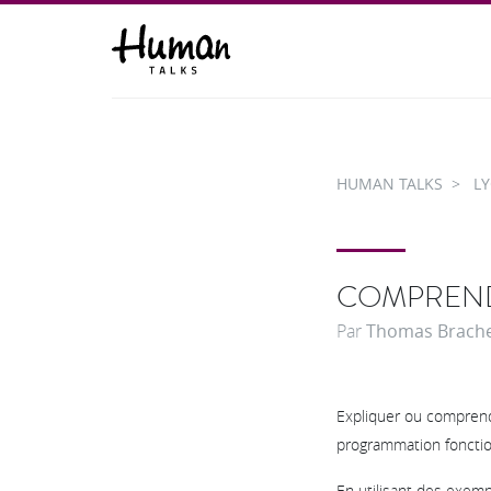
HUMAN TALKS
L
COMPREND
Par
Thomas Brach
Expliquer ou comprend
programmation fonctio
En utilisant des exem