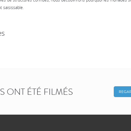
t saisissable.
es
KS ONT ÉTÉ FILMÉS
REGAR