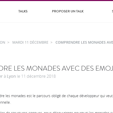
TALKS
PROPOSER UN TALK
YON
MARDI 11 DÉCEMBRE
COMPRENDRE LES MONADES AVEC
RE LES MONADES AVEC DES EMOJ
er
à
Lyon
le
11 décembre 2018
re les monades est le parcours obligé de chaque développeur qui veut 
nnelle.
ples de structures connues, nous découvrirons pourquoi les monades so