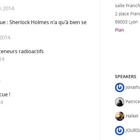
salle Francf
i 2014
2 place Fran
69003 Lyon
e : Sherlock Holmes n'a qu'à bien se
Plan
 2014
eneurs radioactifs
14
SPEAKERS
4
Jonath
cue !
Patrice
14
Haïkel
JOURD