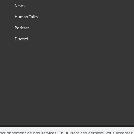
News
Human Talks
Podcast
Discord
ctionnement de nos services. En utilisant ces derniers, vous acceptez l'