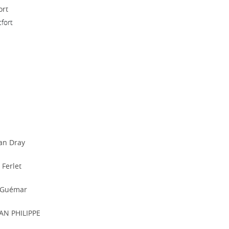
ort
cfort
an Dray
 Ferlet
 Guémar
AN PHILIPPE