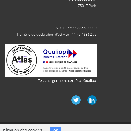
75017 Paris
SIRET : 539998856 00030
Numéro de déclaration d'activité : 11 75 48362 75
Télécharger notre certificat Qualiopi
Vous voulez parler à un humain ?
+33(0)1 84 17 38 96
utilisation des cookies.
OK