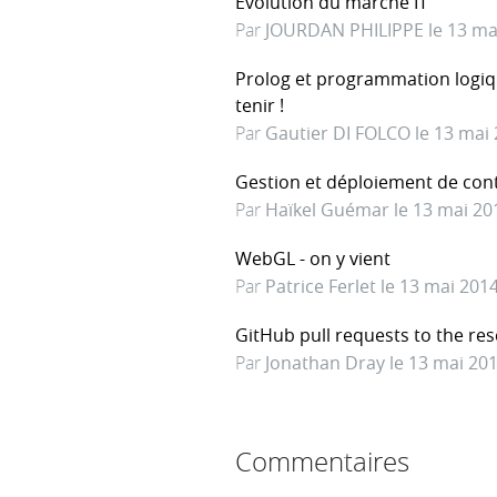
Evolution du marché IT
Par
JOURDAN PHILIPPE le 13 ma
Prolog et programmation logiqu
tenir !
Par
Gautier DI FOLCO le 13 mai
Gestion et déploiement de cont
Par
Haïkel Guémar le 13 mai 20
WebGL - on y vient
Par
Patrice Ferlet le 13 mai 201
GitHub pull requests to the res
Par
Jonathan Dray le 13 mai 20
Commentaires