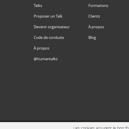
Talks
Formations
Proposer un Talk
Clients
Devenir organisateur
À propos
Code de conduite
Blog
À propos
@humantalks
Les cookies assurent le bon fon