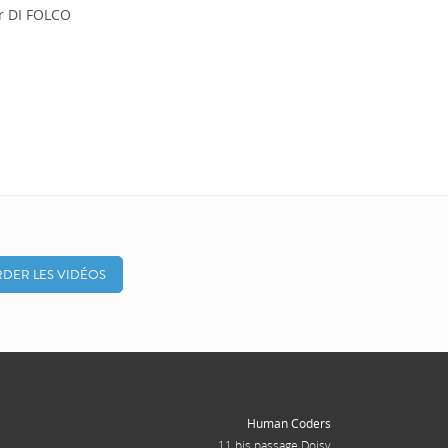
r DI FOLCO
DER LES VIDÉOS
Human Coders
11 bis passage Doisy