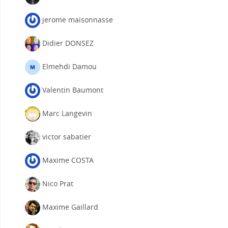
jerome maisonnasse
Didier DONSEZ
Elmehdi Damou
Valentin Baumont
Marc Langevin
victor sabatier
Maxime COSTA
Nico Prat
Maxime Gaillard