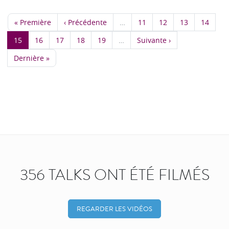
« Première
‹ Précédente
…
11
12
13
14
15
16
17
18
19
…
Suivante ›
Dernière »
356 TALKS ONT ÉTÉ FILMÉS
REGARDER LES VIDÉOS