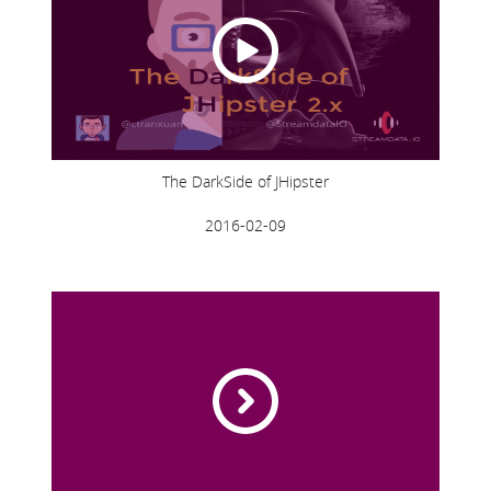
The DarkSide of JHipster
2016-02-09