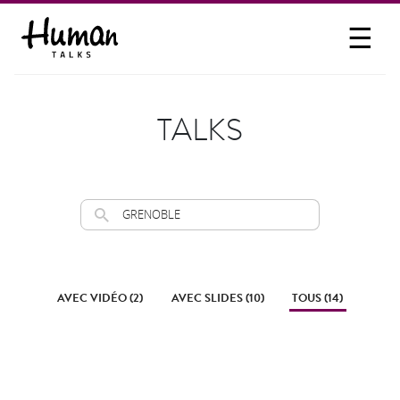
☰
PROPOSER UN TALK
SE CONNECTER
TALKS
PARTICIPER
AVEC VIDÉO (2)
AVEC SLIDES (10)
TOUS (14)