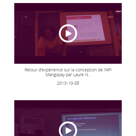
Retour d'expérience sur la conception de l'API
Mangopay par Laure N...
2013-10-08