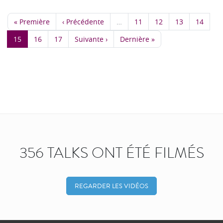
« Première
‹ Précédente
…
11
12
13
14
15
16
17
Suivante ›
Dernière »
356 TALKS ONT ÉTÉ FILMÉS
REGARDER LES VIDÉOS