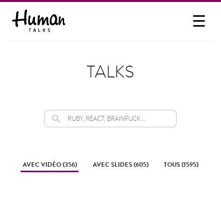
☰
PROPOSER UN TALK
SE CONNECTER
TALKS
PARTICIPER
AVEC VIDÉO (356)
AVEC SLIDES (605)
TOUS (1595)