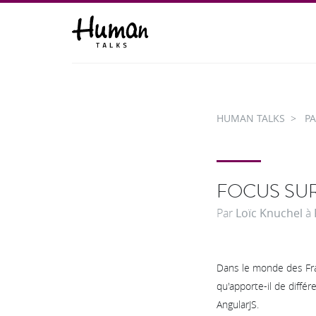
HUMAN TALKS
PA
FOCUS SUR
Par
Loïc Knuchel
à
Dans le monde des Fra
qu'apporte-il de différe
AngularJS.