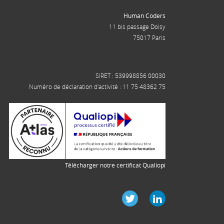
Human Coders
11 bis passage Doisy
75017 Paris
SIRET : 539998856 00030
Numéro de déclaration d'activité : 11 75 48362 75
Télécharger notre certificat Qualiopi