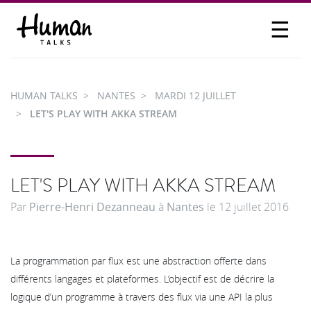
☰
PROPOSER UN TALK
SE CONNECTER
HUMAN TALKS
NANTES
MARDI 12 JUILLET
PARTICIPER
LET'S PLAY WITH AKKA STREAM
LET'S PLAY WITH AKKA STREAM
Par
Pierre-Henri Dezanneau
à
Nantes
le
12 juillet 2016
La programmation par flux est une abstraction offerte dans
différents langages et plateformes. L’objectif est de décrire la
logique d’un programme à travers des flux via une API la plus