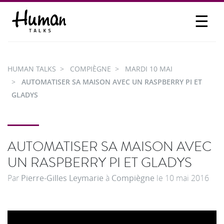
☰
PROPOSER UN TALK
SE CONNECTER
HUMAN TALKS
COMPIÈGNE
MARDI 10 MAI
PARTICIPER
AUTOMATISER SA MAISON AVEC UN RASPBERRY PI ET
GLADYS
AUTOMATISER SA MAISON AVEC
UN RASPBERRY PI ET GLADYS
Par
Pierre-Gilles Leymarie
à
Compiègne
le
10 mai 2016