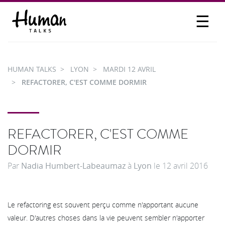
☰
PROPOSER UN TALK
SE CONNECTER
HUMAN TALKS
LYON
MARDI 12 AVRIL
PARTICIPER
REFACTORER, C'EST COMME DORMIR
REFACTORER, C'EST COMME
DORMIR
Par
Nadia Humbert-Labeaumaz
à
Lyon
le
12 avril 2016
Le refactoring est souvent perçu comme n'apportant aucune
valeur. D'autres choses dans la vie peuvent sembler n'apporter