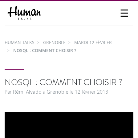
☰
PROPOSER UN TALK
SE CONNECTER
HUMAN TALKS
GRENOBLE
MARDI 12 FÉVRIER
PARTICIPER
NOSQL : COMMENT CHOISIR ?
NOSQL : COMMENT CHOISIR ?
Par
Rémi Alvado
à
Grenoble
le
12 février 2013