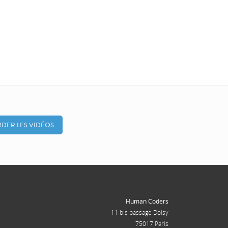
DER LES VIDÉOS
Human Coders
11 bis passage Doisy
75017 Paris