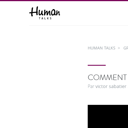
HUMAN TALKS
G
COMMENT C
Par
victor sabatier