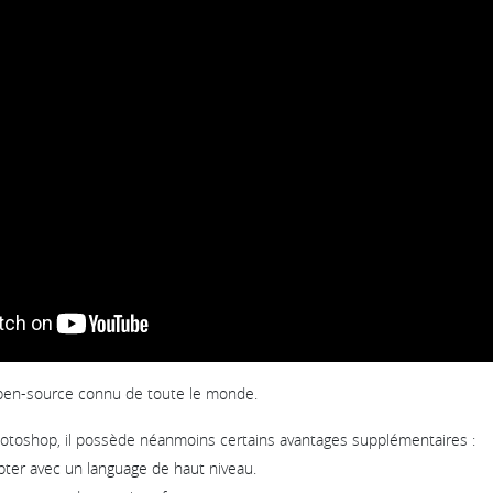
open-source connu de toute le monde.
toshop, il possède néanmoins certains avantages supplémentaires :
ripter avec un language de haut niveau.