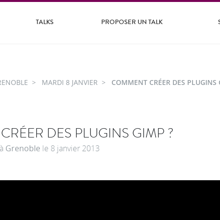
TALKS
PROPOSER UN TALK
RENOBLE
MARDI 8 JANVIER
COMMENT CRÉER DES PLUGINS 
RÉER DES PLUGINS GIMP ?
à
Grenoble
le
8 janvier 2013