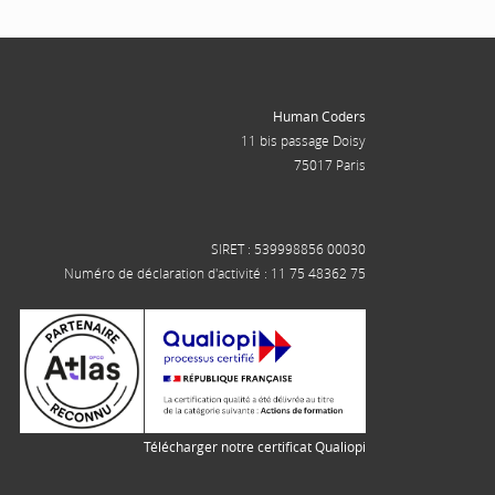
Human Coders
11 bis passage Doisy
75017 Paris
SIRET : 539998856 00030
Numéro de déclaration d'activité : 11 75 48362 75
Télécharger notre certificat Qualiopi