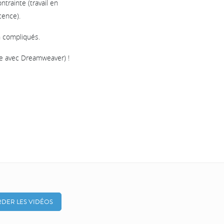
trainte (travail en
cence).
n compliqués.
me avec Dreamweaver) !
DER LES VIDÉOS