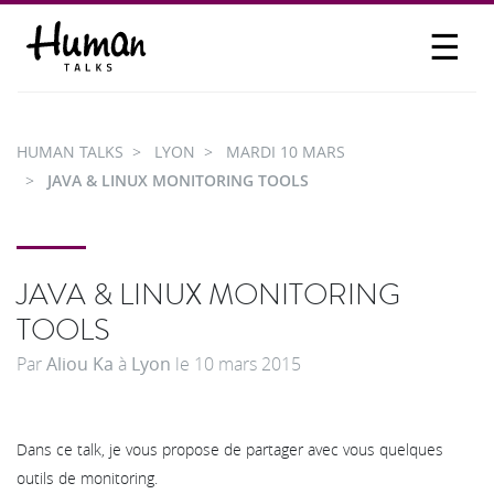
☰
PROPOSER UN TALK
SE CONNECTER
HUMAN TALKS
LYON
MARDI 10 MARS
PARTICIPER
JAVA & LINUX MONITORING TOOLS
JAVA & LINUX MONITORING
TOOLS
Par
Aliou Ka
à
Lyon
le
10 mars 2015
Dans ce talk, je vous propose de partager avec vous quelques
outils de monitoring.