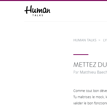
HUMAN TALKS
L
METTEZ DU
Par
Matthieu Baech
Comme tout bon dévelo
Tu maîtrises le mock, l
valider le bon fonctio