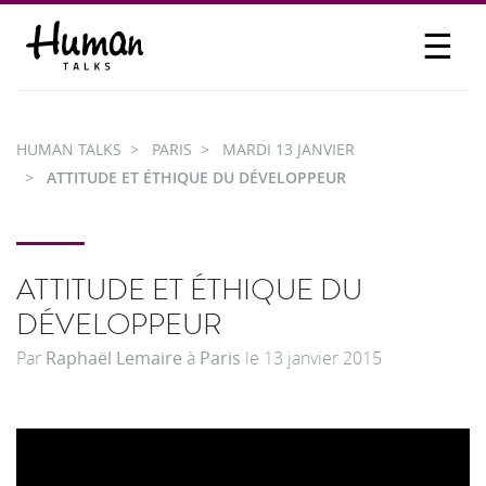
☰
PROPOSER UN TALK
SE CONNECTER
HUMAN TALKS
PARIS
MARDI 13 JANVIER
PARTICIPER
ATTITUDE ET ÉTHIQUE DU DÉVELOPPEUR
ATTITUDE ET ÉTHIQUE DU
DÉVELOPPEUR
Par
Raphaël Lemaire
à
Paris
le
13 janvier 2015