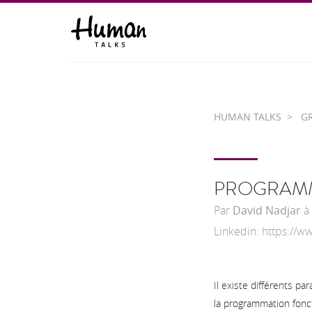
HUMAN TALKS
G
PROGRAMM
Par
David Nadjar
à
Linkedin: https://
Il existe différents p
la programmation fonct