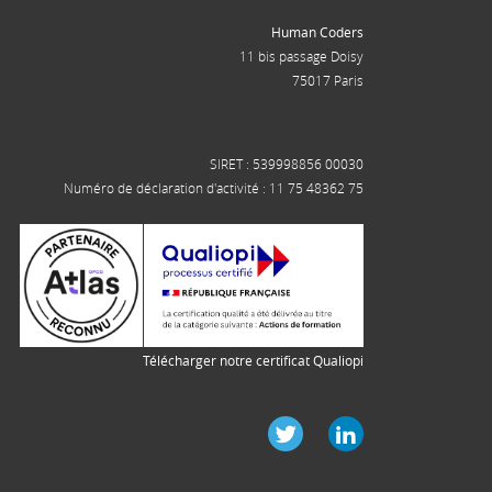
Human Coders
11 bis passage Doisy
75017 Paris
SIRET : 539998856 00030
Numéro de déclaration d'activité : 11 75 48362 75
Télécharger notre certificat Qualiopi