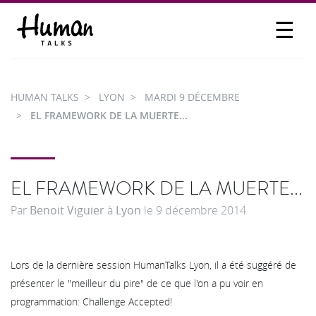
☰
PROPOSER UN TALK
SE CONNECTER
HUMAN TALKS
LYON
MARDI 9 DÉCEMBRE
PARTICIPER
EL FRAMEWORK DE LA MUERTE...
EL FRAMEWORK DE LA MUERTE...
Par
Benoit Viguier
à
Lyon
le
9 décembre 2014
Lors de la dernière session HumanTalks Lyon, il a été suggéré de
présenter le "meilleur du pire" de ce que l'on a pu voir en
programmation: Challenge Accepted!