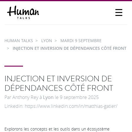
☰
PROPOSER UN TALK
SE CONNECTER
HUMAN TALKS
LYON
MARDI 9 SEPTEMBRE
PARTICIPER
INJECTION ET INVERSION DE DÉPENDANCES CÔTÉ FRONT
INJECTION ET INVERSION DE
DÉPENDANCES CÔTÉ FRONT
Par
Anthony Rey
à
Lyon
le
9 septembre 2025
Linkedin: https://www.linkedin.com/in/matthias-gatier/
Explorons les concepts et les outils dans un écosystème