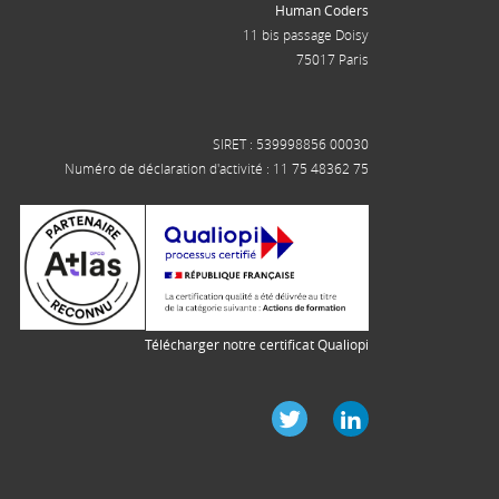
Human Coders
11 bis passage Doisy
75017 Paris
SIRET : 539998856 00030
Numéro de déclaration d'activité : 11 75 48362 75
Télécharger notre certificat Qualiopi