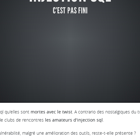
ql qu'elles sont
mortes avec le twist
. A contrario des nostalgiques du t
de clubs de rencontres
les amateurs d'injection sql
.
nérabilité, malgré une amélioration des outils, reste-t-elle présente ?