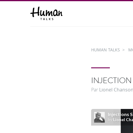
HUMAN TALKS
M
INJECTION 
Par
Lionel Chanso