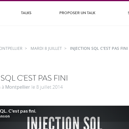
TALKS
PROPOSER UN TALK
ONTPELLIER
MARDI 8 JUILLET
INJECTION SQL C'EST PAS FINI
SQL C'EST PAS FINI
n
à
Montpellier
le
8 juillet 2014