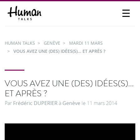
☰
PROPOSER UN TALK
SE CONNECTER
HUMAN TALKS
GENÈVE
MARDI 11 MARS
PARTICIPER
VOUS AVEZ UNE (DES) IDÉES(S)... ET APRÈS ?
VOUS AVEZ UNE (DES) IDÉES(S)...
ET APRÈS ?
Par
Frédéric DUPERIER
à
Genève
le
11 mars 2014