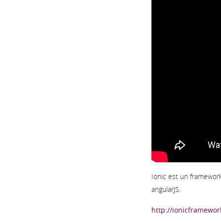
Ionic est un framewor
angularJS.
http://ionicframewor