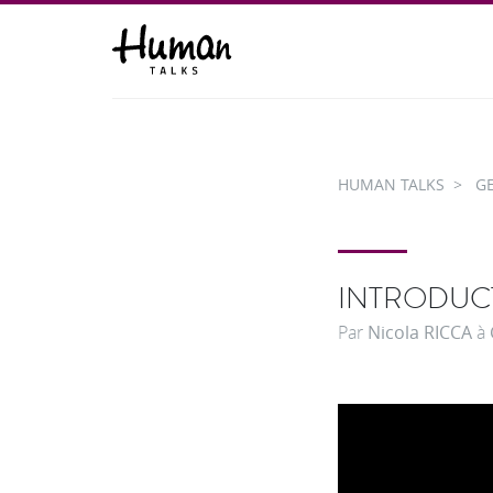
HUMAN TALKS
G
INTRODUCT
Par
Nicola RICCA
à