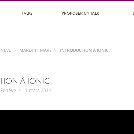
TALKS
PROPOSER UN TALK
ENÈVE
MARDI 11 MARS
INTRODUCTION À IONIC
ION À IONIC
Genève
le
11 mars 2014