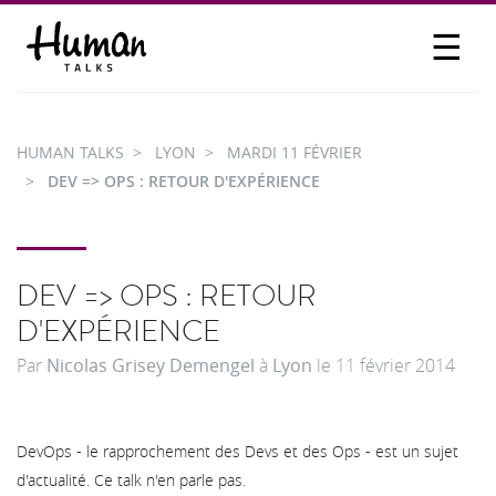
☰
PROPOSER UN TALK
SE CONNECTER
HUMAN TALKS
LYON
MARDI 11 FÉVRIER
PARTICIPER
DEV => OPS : RETOUR D'EXPÉRIENCE
DEV => OPS : RETOUR
D'EXPÉRIENCE
Par
Nicolas Grisey Demengel
à
Lyon
le
11 février 2014
DevOps - le rapprochement des Devs et des Ops - est un sujet
d'actualité. Ce talk n'en parle pas.