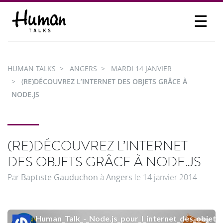
☰
PROPOSER UN TALK
SE CONNECTER
HUMAN TALKS
ANGERS
MARDI 14 JANVIER
PARTICIPER
(RE)DÉCOUVREZ L’INTERNET DES OBJETS GRÂCE À
NODE.JS
(RE)DÉCOUVREZ L’INTERNET
DES OBJETS GRÂCE À NODE.JS
Par
Baptiste Gauduchon
à
Angers
le
14 janvier 2014