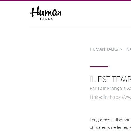
HUMAN TALKS
N
IL EST TEM
Par
Lair François-X
Linkedin: https://
Longtemps utilisé pou
utilisateurs de lecteur