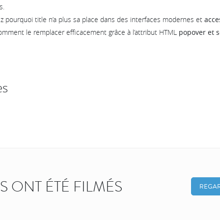
s.
z pourquoi title n’a plus sa place dans des interfaces modernes et
acce
omment le remplacer efficacement grâce à l’attribut HTML
popover et s
es
KS ONT ÉTÉ FILMÉS
REGAR