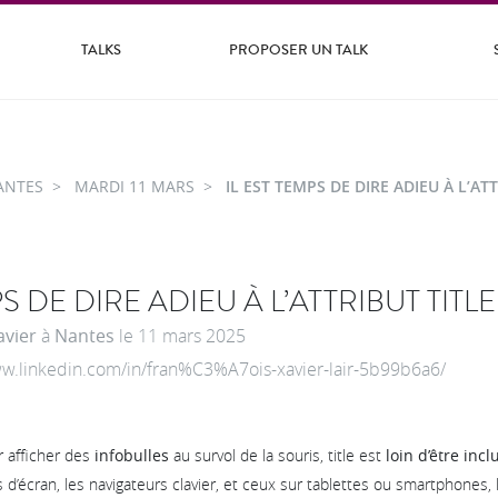
TALKS
PROPOSER UN TALK
ANTES
MARDI 11 MARS
IL EST TEMPS DE DIRE ADIEU À L’AT
PS DE DIRE ADIEU À L’ATTRIBUT TITLE
avier
à
Nantes
le
11 mars 2025
www.linkedin.com/in/fran%C3%A7ois-xavier-lair-5b99b6a6/
r afficher des
infobulles
au survol de la souris, title est
loin d’être incl
s d’écran, les navigateurs clavier, et ceux sur tablettes ou smartphones, 