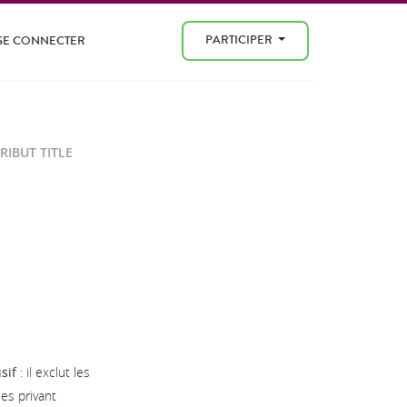
PARTICIPER
SE CONNECTER
TRIBUT TITLE
usif
: il exclut les
les privant