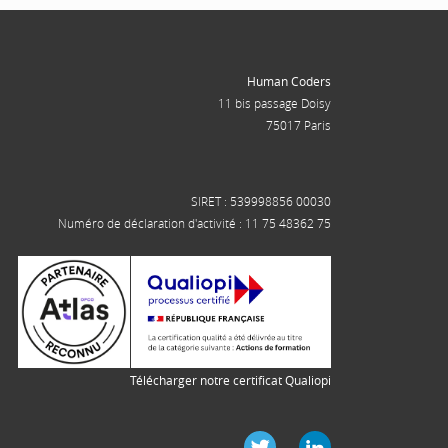
Human Coders
11 bis passage Doisy
75017 Paris
SIRET : 539998856 00030
Numéro de déclaration d'activité : 11 75 48362 75
Télécharger notre certificat Qualiopi